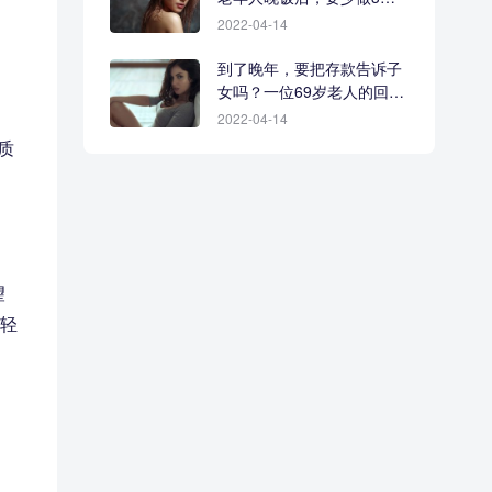
事
2022-04-14
到了晚年，要把存款告诉子
女吗？一位69岁老人的回答
很现实
2022-04-14
质
望
轻轻