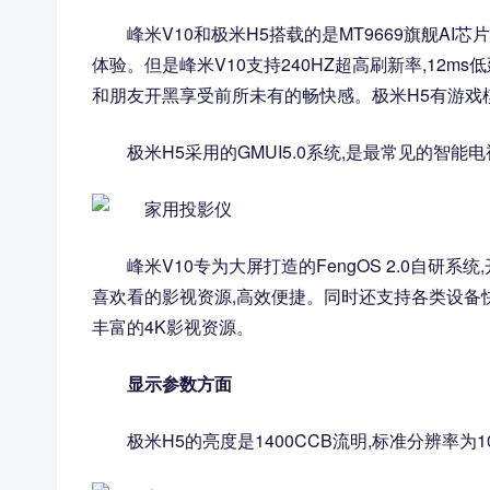
峰米V10和极米H5搭载的是MT9669旗舰AI芯
体验。但是峰米V10支持240HZ超高刷新率,12ms
和朋友开黑享受前所未有的畅快感。极米H5有游戏模式
极米H5采用的GMUI5.0系统,是最常见的智
峰米V10专为大屏打造的FengOS 2.0自
喜欢看的影视资源,高效便捷。同时还支持各类设备快
丰富的4K影视资源。
显示参数方面
极米H5的亮度是1400CCB流明,标准分辨率为1