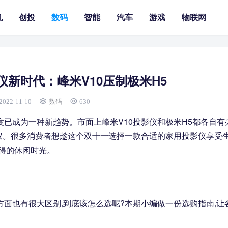
机
创投
数码
智能
汽车
游戏
物联网
新时代：峰米V10压制极米H5
2022-11-10
数码
630
度已成为一种新趋势。市面上峰米V10投影仪和极米H5都各自有
影仪。很多消费者想趁这个双十一选择一款合适的家用投影仪享受
难得的休闲时光。
方面也有很大区别,到底该怎么选呢?本期小编做一份选购指南,让