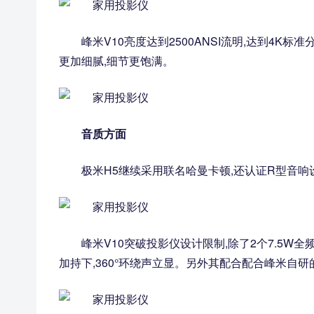
峰米V10亮度达到2500ANSI流明,达到4K
更加细腻,细节更饱满。
音质方面
极米H5继续采用联名哈曼卡顿,还认证R型音响
峰米V10突破投影仪设计限制,除了2个7.5W全
加持下,360°环绕声立显。另外其配合配合峰米自