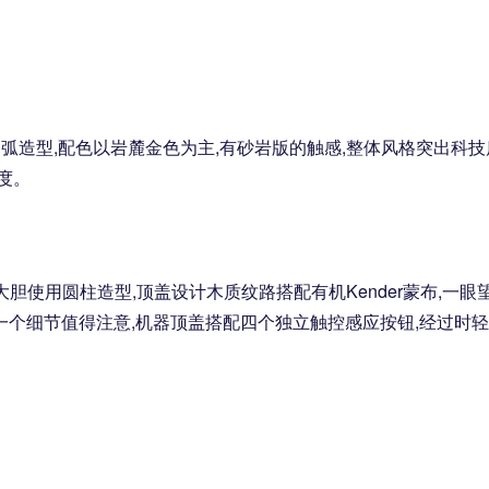
圆弧造型,配色以岩麓金色为主,有砂岩版的触感,整体风格突出科技
度。
大胆使用圆柱造型,顶盖设计木质纹路搭配有机Kender蒙布,一眼
一个细节值得注意,机器顶盖搭配四个独立触控感应按钮,经过时