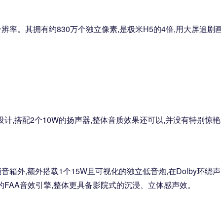
标准分辨率。其拥有约830万个独立像素,是极米H5的4倍,用大屏追剧
设计,搭配2个10W的扬声器,整体音质效果还可以,并没有特别惊
频音箱外,额外搭载1个15W且可视化的独立低音炮,在Dolby环绕
研的FAA音效引擎,整体更具备影院式的沉浸、立体感声效。