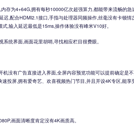
片,内存为4+64G,拥有每秒10000亿次超强算力,都能带来流畅的急
低延迟,配合HDMI2.1接口,手指与处理器同频操作,丝毫没有卡顿情况
,输入延迟最低是15ms,操作体验没有峰米V10好。
能电视系统界面,画面花里胡哨,寻找相应栏目很费眼。
研系统,开机没有广告直接进入界面,全屏内容预览功能可以提前确定是
速投屏,拥有爱奇艺、欢喜视频热门节目,并且开设4K专区,能享
080P,画面清晰度肯定没有4K画质高。