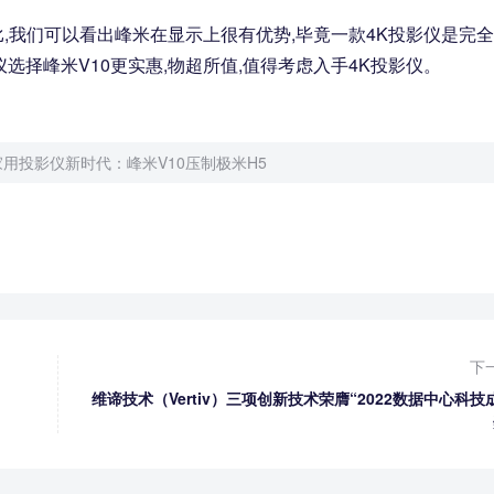
,我们可以看出峰米在显示上很有优势,毕竟一款4K投影仪是完
仪选择峰米V10更实惠,物超所值,值得考虑入手4K投影仪。
用投影仪新时代：峰米V10压制极米H5
下
维谛技术（Vertiv）三项创新技术荣膺“2022数据中心科技