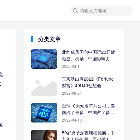
分类文章
北约成员国向中国运20开放
领空、机场，中国影响力让
人羡慕
2022-04-14
亮
王宏皓出席2022《Fortune
生
财富》40U40创想会
2022-08-21
全球10大知名芯片公司，美
国占了最多，中国占了多
少？
2022-04-13
各
50岁男子深夜脑梗瘫痪，中
老年人晚饭后，要少做3件