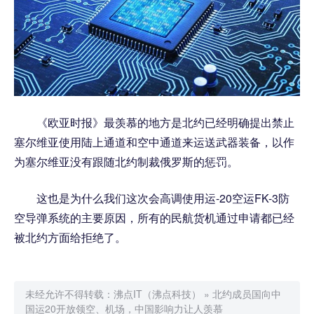
《欧亚时报》最羡慕的地方是北约已经明确提出禁止
塞尔维亚使用陆上通道和空中通道来运送武器装备，以作
为塞尔维亚没有跟随北约制裁俄罗斯的惩罚。
这也是为什么我们这次会高调使用运-20空运FK-3防
空导弹系统的主要原因，所有的民航货机通过申请都已经
被北约方面给拒绝了。
未经允许不得转载：
沸点IT（沸点科技）
»
北约成员国向中
国运20开放领空、机场，中国影响力让人羡慕