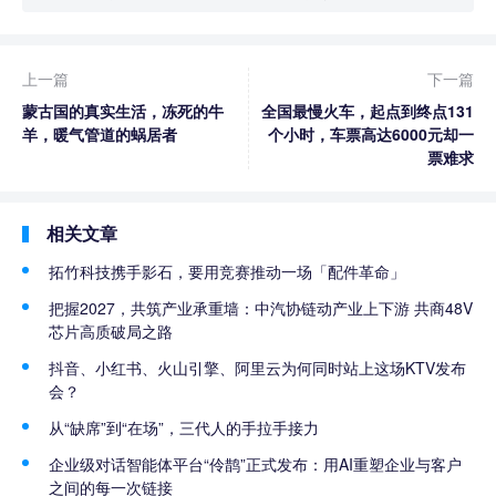
上一篇
下一篇
蒙古国的真实生活，冻死的牛
全国最慢火车，起点到终点131
羊，暖气管道的蜗居者
个小时，车票高达6000元却一
票难求
相关文章
拓竹科技携手影石，要用竞赛推动一场「配件革命」
把握2027，共筑产业承重墙：中汽协链动产业上下游 共商48V
芯片高质破局之路
抖音、小红书、火山引擎、阿里云为何同时站上这场KTV发布
会？
从“缺席”到“在场”，三代人的手拉手接力
企业级对话智能体平台“伶鹊”正式发布：用AI重塑企业与客户
之间的每一次链接