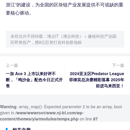
浙江”的建设，为全国的区块链产业发展提供不可或缺的重
要核心驱动。
未经允许不得转载：
沸点IT（沸点科技）
»
趣链科技产业园
区即将投产，携8亿巨资打造科创新地标
上一篇
下一篇
一加 Ace 3 上市以来好评不
2024亚太区Predator League
断，「鸣沙金」配色今日正式开
菲律宾总决赛精彩落幕 2025年
售
前进马来西亚！
Warning
: array_map(): Expected parameter 2 to be an array, bool
given in
/www/wwwroot/www.nj-bl.com/wp-
content/themes/yia/modules/temps.php
on line
87
相关文章