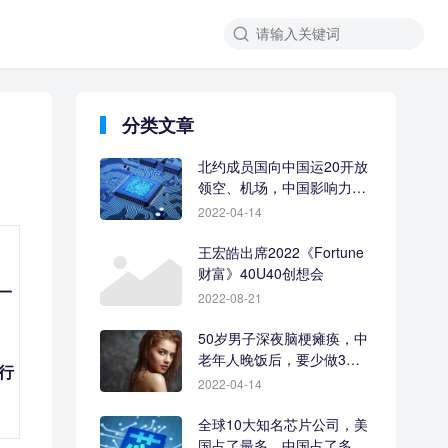
分类文章
北约成员国向中国运20开放
领空、机场，中国影响力让
人羡慕
2022-04-14
王宏皓出席2022《Fortune
财富》40U40创想会
一
2022-08-21
50岁男子深夜脑梗瘫痪，中
老年人晚饭后，要少做3件
行
事
2022-04-14
全球10大知名芯片公司，美
国占了最多，中国占了多