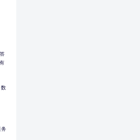
回答
有
、数
任务