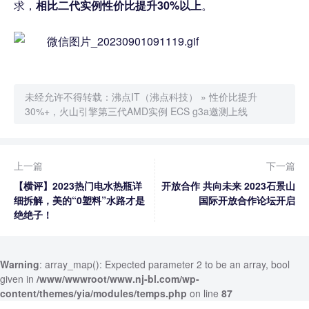
求，
相比二代实例性价比提升30%以上
。
未经允许不得转载：
沸点IT（沸点科技）
»
性价比提升
30%+，火山引擎第三代AMD实例 ECS g3a邀测上线
上一篇
下一篇
【横评】2023热门电水热瓶详
开放合作 共向未来 2023石景山
细拆解，美的“0塑料”水路才是
国际开放合作论坛开启
绝绝子！
Warning
: array_map(): Expected parameter 2 to be an array, bool
given in
/www/wwwroot/www.nj-bl.com/wp-
content/themes/yia/modules/temps.php
on line
87