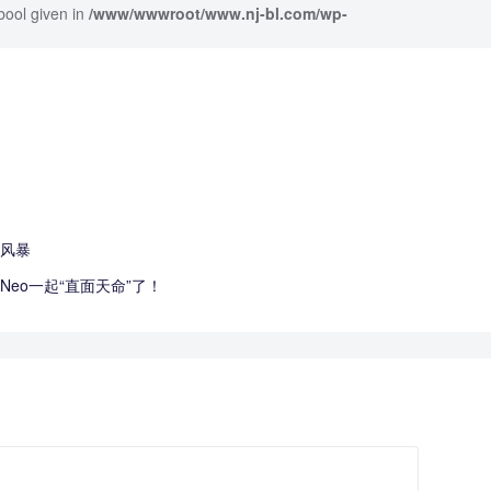
bool given in
/www/wwwroot/www.nj-bl.com/wp-
竞风暴
eo一起“直面天命”了！