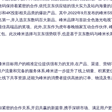
数码保持着紧密的合作,依托京东供应链的强大实力及站内海量的
4K投影相关品类的爆款产品。其中,2022年9月发布的峰米S
名第一,并入选京东数码百大新品。峰米品牌与首款全色激光电视T
最佳高端品的奖项。此外,京东作为虎年春晚独家互动合作伙伴, 
包。此次峰米选择与京东强势联手,也是基于京东数码与峰米长
峰米目标用户的精准定位提供强有力的支持,在产品、渠道、营销
户流量和完备的服务体系,峰米进一步提升了线上销量、积累更
上线下共享资源,还能为峰米的消费者提供高效的订单、物流及售
加紧密的合作关系,开启共赢的新篇章,携手深耕市场、满足用户