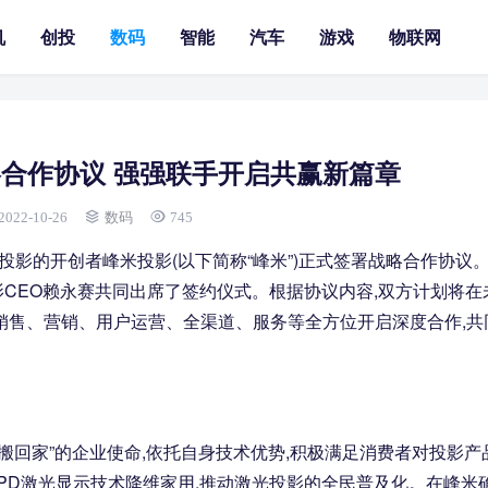
机
创投
数码
智能
汽车
游戏
物联网
合作协议 强强联手开启共赢新篇章
2022-10-26
数码
745
光智能投影的开创者峰米投影(以下简称“峰米”)正式签署战略合作协议
CEO赖永赛共同出席了签约仪式。根据协议内容,双方计划将在
销售、营销、用户运营、全渠道、服务等全方位开启深度合作,共
搬回家”的企业使命,依托自身技术优势,积极满足消费者对投影产
PD激光显示技术降维家用,推动激光投影的全民普及化。在峰米