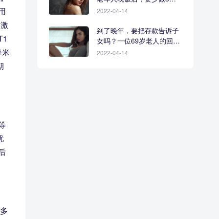
事
用
2022-04-14
5激
到了晚年，要把存款告诉子
1
女吗？一位69岁老人的回答
很现实
峰米
2022-04-14
期
等
优
后
更多