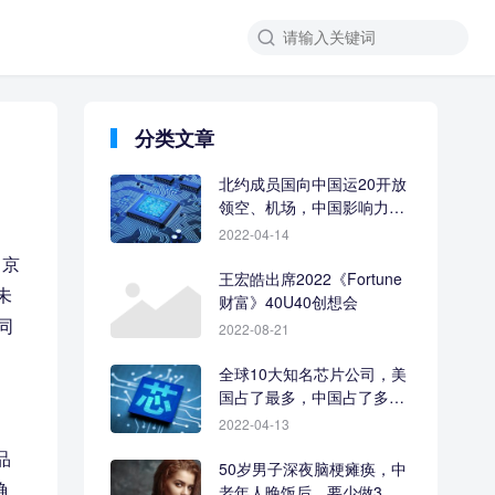
分类文章
北约成员国向中国运20开放
领空、机场，中国影响力让
人羡慕
2022-04-14
。京
王宏皓出席2022《Fortune
未
财富》40U40创想会
同
2022-08-21
全球10大知名芯片公司，美
国占了最多，中国占了多
少？
2022-04-13
品
50岁男子深夜脑梗瘫痪，中
确
老年人晚饭后，要少做3件