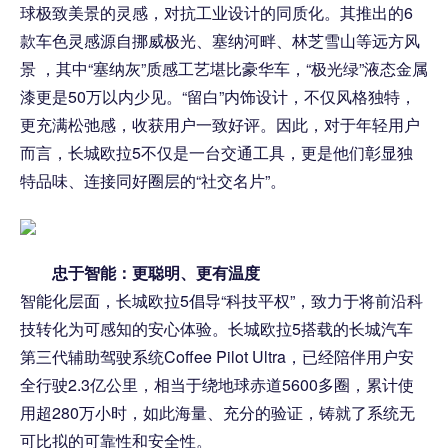
球极致美景的灵感，对抗工业设计的同质化。其推出的6
款车色灵感源自挪威极光、塞纳河畔、林芝雪山等远方风
景 ，其中“塞纳灰”质感工艺堪比豪华车，“极光绿”液态金属
漆更是50万以内少见。“留白”内饰设计，不仅风格独特，
更充满松弛感，收获用户一致好评。因此，对于年轻用户
而言，长城欧拉5不仅是一台交通工具，更是他们彰显独
特品味、连接同好圈层的“社交名片”。
忠于智能：更聪明、更有温度
智能化层面，长城欧拉5倡导“科技平权”，致力于将前沿科
技转化为可感知的安心体验。长城欧拉5搭载的长城汽车
第三代辅助驾驶系统Coffee Pilot Ultra，已经陪伴用户安
全行驶2.3亿公里，相当于绕地球赤道5600多圈，累计使
用超280万小时，如此海量、充分的验证，铸就了系统无
可比拟的可靠性和安全性。