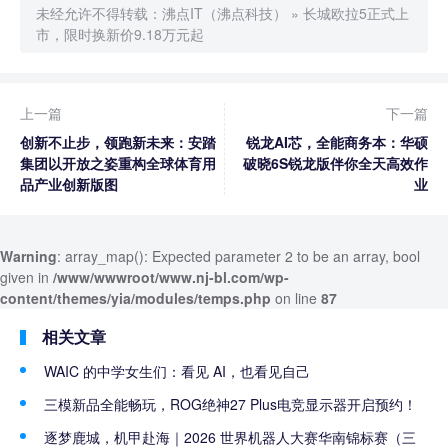
未经允许不得转载：
沸点IT（沸点科技）
»
长城欧拉5正式上
市，限时换新价9.18万元起
上一篇
下一篇
创新不止步，领跑新未来：安踏
锐龙AI芯，全能商务本：华硕
集团以开放之姿重构全球体育用
破晓6S锐龙版伴你全天高效作
品产业创新版图
业
Warning
: array_map(): Expected parameter 2 to be an array, bool
given in
/www/wwwroot/www.nj-bl.com/wp-
content/themes/yia/modules/temps.php
on line
87
相关文章
WAIC 的中学女生们：看见 AI，也看见自己
三模新品全能畅玩，ROG绝神27 Plus电竞显示器开启预约！
逐梦鹿城，机甲赴海｜2026 世界机器人大赛华南锦标赛（三