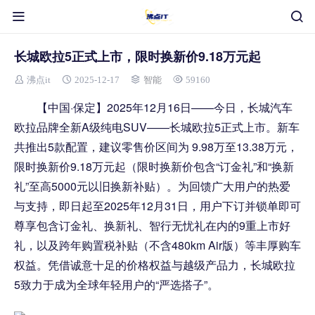
长城欧拉5正式上市，限时换新价9.18万元起
沸点it
2025-12-17
智能
59160
【中国·保定】2025年12月16日——今日，长城汽车
欧拉品牌全新A级纯电SUV——长城欧拉5正式上市。新车
共推出5款配置，建议零售价区间为 9.98万至13.38万元，
限时换新价9.18万元起（限时换新价包含“订金礼”和“换新
礼”至高5000元以旧换新补贴）。为回馈广大用户的热爱
与支持，即日起至2025年12月31日，用户下订并锁单即可
尊享包含订金礼、换新礼、智行无忧礼在内的9重上市好
礼，以及跨年购置税补贴（不含480km Air版）等丰厚购车
权益。凭借诚意十足的价格权益与越级产品力，长城欧拉
5致力于成为全球年轻用户的“严选搭子”。