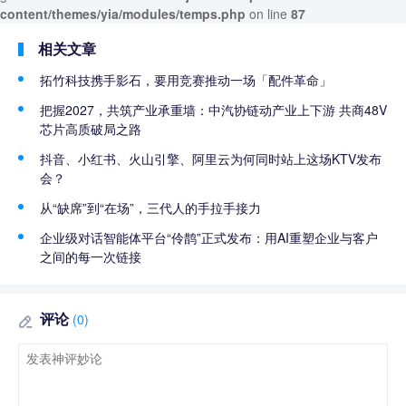
content/themes/yia/modules/temps.php
on line
87
相关文章
拓竹科技携手影石，要用竞赛推动一场「配件革命」
把握2027，共筑产业承重墙：中汽协链动产业上下游 共商48V
芯片高质破局之路
抖音、小红书、火山引擎、阿里云为何同时站上这场KTV发布
会？
从“缺席”到“在场”，三代人的手拉手接力
企业级对话智能体平台“伶鹊”正式发布：用AI重塑企业与客户
之间的每一次链接
评论
(0)