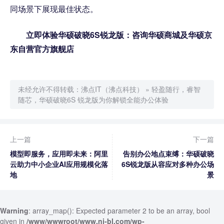
同场景下展现最佳状态。
立即体验华硕破晓6S锐龙版：
咨询华硕商城及华硕京
东自营官方旗舰店
未经允许不得转载：
沸点IT（沸点科技）
»
轻盈随行，睿智
随芯，华硕破晓6S 锐龙版为你解锁全能办公体验
上一篇
下一篇
模型即服务，应用即未来：阿里
告别办公地点束缚：华硕破晓
云助力中小企业AI应用规模化落
6S锐龙版从容应对多种办公场
地
景
Warning
: array_map(): Expected parameter 2 to be an array, bool
given in
/www/wwwroot/www.nj-bl.com/wp-