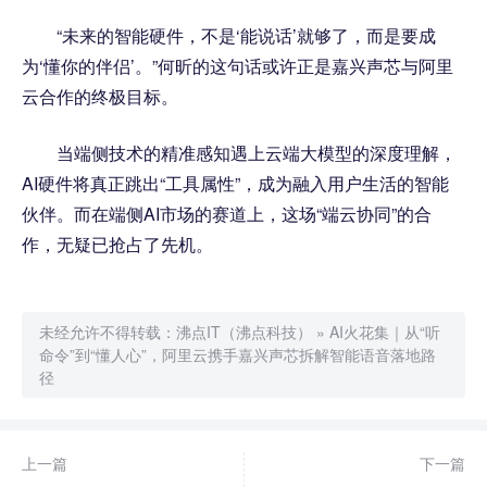
“未来的智能硬件，不是‘能说话’就够了，而是要成
为‘懂你的伴侣’。”何昕的这句话或许正是嘉兴声芯与阿里
云合作的终极目标。
当端侧技术的精准感知遇上云端大模型的深度理解，
AI硬件将真正跳出“工具属性”，成为融入用户生活的智能
伙伴。而在端侧AI市场的赛道上，这场“端云协同”的合
作，无疑已抢占了先机。
未经允许不得转载：
沸点IT（沸点科技）
»
AI火花集｜从“听
命令”到“懂人心”，阿里云携手嘉兴声芯拆解智能语音落地路
径
上一篇
下一篇