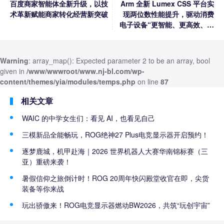
百度商家智能体全新升级，以技
Arm 全新 Lumex CSS 平台实
术革新赋能商家转化经营新突破
现两位数性能提升，驱动消费
电子设备“更智能、更高效、更
个性化”
Warning
: array_map(): Expected parameter 2 to be an array, bool
given in
/www/wwwroot/www.nj-bl.com/wp-
content/themes/yia/modules/temps.php
on line
87
相关文章
WAIC 的中学女生们：看见 AI，也看见自己
三模新品全能畅玩，ROG绝神27 Plus电竞显示器开启预约！
逐梦鹿城，机甲赴海｜2026 世界机器人大赛华南锦标赛（三
亚）重磅来袭！
暑假信仰之旅倒计时！ROG 20周年快闪殿堂收官在即，尖货
装备等你来战
玩出骄傲来！ROG电竞显示器燃动BW2026，共筑“玩创宇宙”