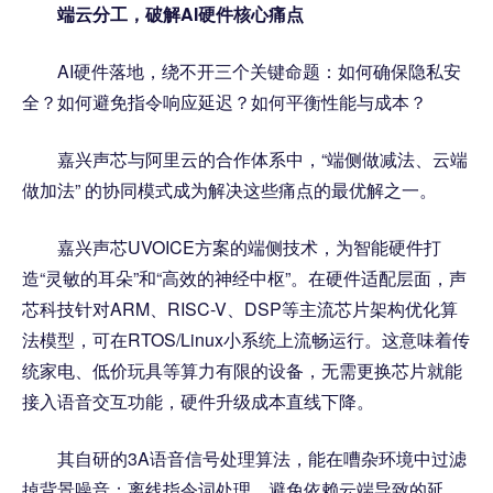
端云分工，破解
AI
硬件核心痛点
AI硬件落地，绕不开三个关键命题：如何确保隐私安
全？如何避免指令响应延迟？如何平衡性能与成本？
嘉兴声芯与阿里云的合作体系中，“端侧做减法、云端
做加法” 的协同模式成为解决这些痛点的最优解之一。
嘉兴声芯UVOICE方案的端侧技术，为智能硬件打
造“灵敏的耳朵”和“高效的神经中枢”。在硬件适配层面，声
芯科技针对ARM、RISC-V、DSP等主流芯片架构优化算
法模型，可在RTOS/Linux小系统上流畅运行。这意味着传
统家电、低价玩具等算力有限的设备，无需更换芯片就能
接入语音交互功能，硬件升级成本直线下降。
其自研的3A语音信号处理算法，能在嘈杂环境中过滤
掉背景噪音；离线指令词处理，避免依赖云端导致的延