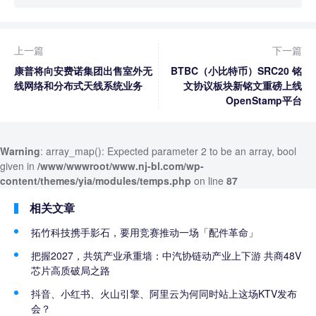
上一篇
下一篇
康普将向安费诺集团出售室外无
BTBC（小比特币）SRC20 铭
线网络和分布式天线系统业务
文协议板块新铭文重磅上线
OpenStamp平台
Warning
: array_map(): Expected parameter 2 to be an array, bool
given in
/www/wwwroot/www.nj-bl.com/wp-
content/themes/yia/modules/temps.php
on line
87
相关文章
拓竹科技携手影石，要用竞赛推动一场「配件革命」
把握2027，共筑产业承重墙：中汽协链动产业上下游 共商48V
芯片高质破局之路
抖音、小红书、火山引擎、阿里云为何同时站上这场KTV发布
会？