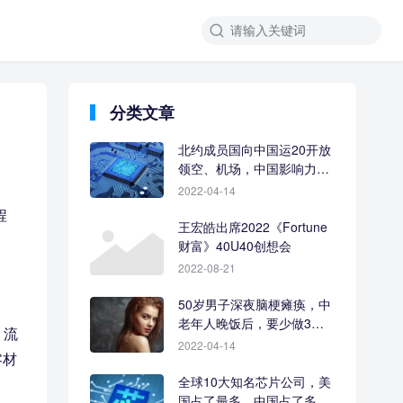
分类文章
北约成员国向中国运20开放
领空、机场，中国影响力让
人羡慕
2022-04-14
程
王宏皓出席2022《Fortune
财富》40U40创想会
2022-08-21
50岁男子深夜脑梗瘫痪，中
老年人晚饭后，要少做3件
、流
事
2022-04-14
零材
全球10大知名芯片公司，美
国占了最多，中国占了多