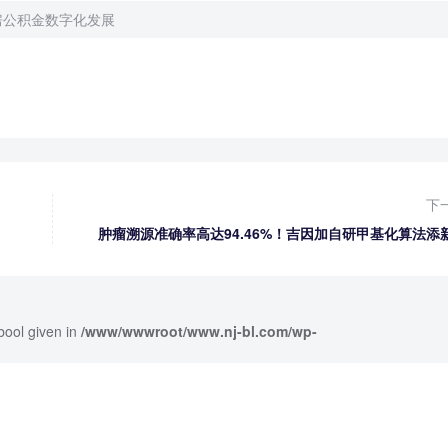
房公积金数字化发展
下
肿瘤溯源准确率高达94.46%！吉因加自研甲基化算法添
bool given in
/www/wwwroot/www.nj-bl.com/wp-