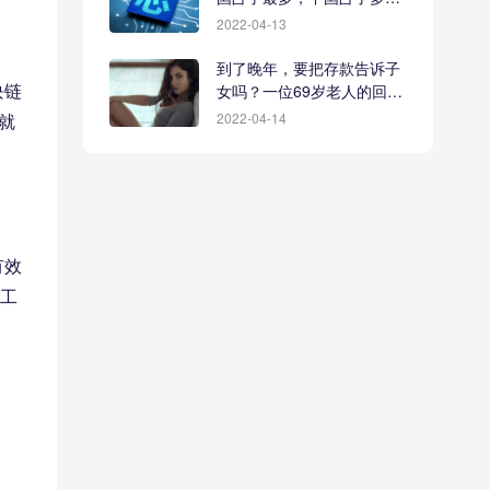
少？
2022-04-13
到了晚年，要把存款告诉子
块链
女吗？一位69岁老人的回答
很现实
就
2022-04-14
有效
个工