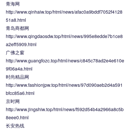
青海网
http://www.qinhaiw.top/html/news/afac0a9bddf7052f4128
51a8.html
青岛商都网
http://www.qingdaosdw.top/html/news/995e8edde7b1ce8
a2eff5909.html
广佛之窗
http://www.guangfozc.top/html/news/c845c78ad2e4e610e
9f06a4a.html
时尚精品网
http://www.fashionjpw.top/html/news/97d090aeb2d4a591
bfcc85a6.html
京时网
http://www.jingshiw.top/html/news/f592d54b4a2966a8c5b
8eee0.html
长安热线