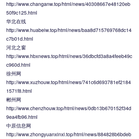
http://www.changanw.top/html/news/40308667e48120eb
50f9c125.html
华北在线
http://www.huabeiw.top/html/news/baa8d715769768dc14
c7b01d.html
河北之窗
http://www.hbxnews.top/html/news/36dbcfd3a8a4feeb49c
c960d.html
徐州网
http://www.xuzhouw.top/html/news/741c6d693781ef2184
1571f8.html
郴州网
http://www.chenzhouw.top/html/news/0db13b670152f34d
9ea4fb96.html
中原信息网
http://www.zhongyuanxinxi.top/html/news/884828b6bdeb