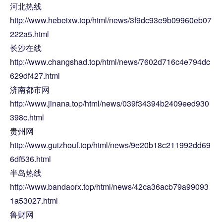
河北热线
http://www.hebeixw.top/html/news/3f9dc93e9b09960eb07
222a5.html
长沙在线
http://www.changshad.top/html/news/7602d716c4e794dc
629df427.html
济南都市网
http://www.jinana.top/html/news/039f34394b2409eed930
398c.html
贵州网
http://www.guizhouf.top/html/news/9e20b18c211992dd69
6df536.html
半岛热线
http://www.bandaorx.top/html/news/42ca36acb79a99093
1a53027.html
鲁财网