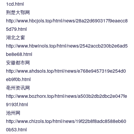
1cd.html
荆楚大鄂网
http://www.hbcjols.top/html/news/28a22d690317f9eaecc8
5d79.html
湖北之窗
http://www.hbwinols.top/html/news/2542accb230b2e6ad5
be8e68.html
安徽都市网
http://www.ahdsols.top/html/news/e768e9457319e254d0
eb9f0b.html
亳州资讯网
http://www.bozhorx.top/html/news/a503b2db2dbc2e047fe
9193f.html
池州网
http://www.chizols.top/html/news/19f22b8f8adc8588eb60
0b53.html