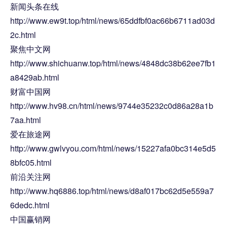
新闻头条在线
http://www.ew9t.top/html/news/65ddfbf0ac66b6711ad03d
2c.html
聚焦中文网
http://www.shichuanw.top/html/news/4848dc38b62ee7fb1
a8429ab.html
财富中国网
http://www.hv98.cn/html/news/9744e35232c0d86a28a1b
7aa.html
爱在旅途网
http://www.gwlvyou.com/html/news/15227afa0bc314e5d5
8bfc05.html
前沿关注网
http://www.hq6886.top/html/news/d8af017bc62d5e559a7
6dedc.html
中国赢销网