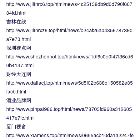
http://www.jilinrx6.top/html/news/4c25138db9d0d790f607
34fd.html
吉林在线
http://www.jilinrxz6.top/html/news/b24af25a04356787390
a7e73.html
深圳视点网
http://www.shezhenhot.top/html/news/f1df6c0e0f47f36cd6
0b4147.html
财经大连网
http://www.daliacj.top/html/news/5d5f02b638d150582e35
facb.html
酒业品牌网
http://www.pinpai986.top/html/news/78703fd960a312605
417e7fc.html
厦门视窗
http://www.xiamens.top/html/news/0655acb10da1a2247fe