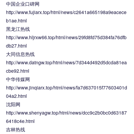
中国企业口碑网
http://www.fujiarx.top/html/news/c2641a665198a9eacece
b1ae.html
黑龙江热线
http://www.hljrxw66.top/html/news/29fd8fd75d384fa76dfb
db27.html
大同信息热线
http://www.datngw.top/html/news/7d344d492d5dcda81ea
cbe92.html
中华传媒网
http://www.jinqiarx.top/html/news/fa7d637015f77603401d
04a2.html
沈阳网
http://www.shenyagw.top/html/news/dcc9c2b0bc0d63187
6418c4e.html
吉林热线