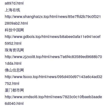
a897d.html
上海在线
http://www.shanghaizx.top/html/news/85e7ffd2b79c0f321
2809ab2.html
科技中国网
http://www.gdbols.top/html/news/b8abee0afa11e941ecef
5952.html
珠海资讯网
http://www.zjzxol8.top/html/news/7a6f4c83589ed9688b70
1dda.html
佛山信息网
http://www.fsxxo.top/html/news/095d400d97143a6c4ad32
752.html
厦门都市网
http://www.xmdsol6.top/html/news/7823c0c10fbaeb3aade
6d040.html