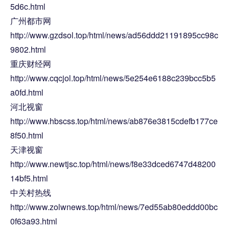
5d6c.html
广州都市网
http://www.gzdsol.top/html/news/ad56ddd21191895cc98c
9802.html
重庆财经网
http://www.cqcjol.top/html/news/5e254e6188c239bcc5b5
a0fd.html
河北视窗
http://www.hbscss.top/html/news/ab876e3815cdefb177ce
8f50.html
天津视窗
http://www.newtjsc.top/html/news/f8e33dced6747d48200
14bf5.html
中关村热线
http://www.zolwnews.top/html/news/7ed55ab80eddd00bc
0f63a93.html