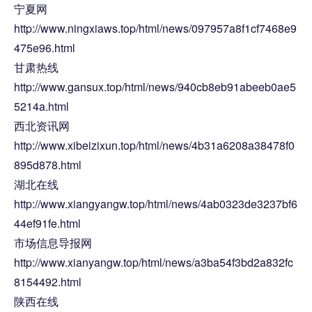
宁夏网
http://www.ningxiaws.top/html/news/097957a8f1cf7468e9
475e96.html
甘肃热线
http://www.gansux.top/html/news/940cb8eb91abeeb0ae5
5214a.html
西北资讯网
http://www.xibeizixun.top/html/news/4b31a6208a38478f0
895d878.html
湖北在线
http://www.xiangyangw.top/html/news/4ab0323de3237bf6
44ef91fe.html
市场信息导报网
http://www.xianyangw.top/html/news/a3ba54f3bd2a832fc
8154492.html
陕西在线