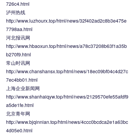
726c4.html
泸州热线
http://www.luzhourx.top/html/news/32f402ad2c8b3e475e
7798aa.html
河北报讯网
http://www.hbaoxun.top/html/news/a78c37208b63f1a35b
b270f9.html
常山时讯网
http://www.chanshansx.top/html/news/18ec09bf04c4d27c
7ec4bb01.html
上海企业新闻网
http://www.shanhaiqyw.top/html/news/2129570efe55afdf9
a5de1fe.html
北京青年网
http://www.bjqinnian.top/html/news/4ccc0bcdca2e1a63bc
4d05e0.html