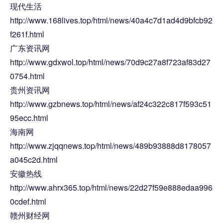
现代生活
http://www.168lives.top/html/news/40a4c7d1ad4d9bfcb92
f261f.html
广东资讯网
http://www.gdxwol.top/html/news/70d9c27a8f723af83d27
0754.html
贵州资讯网
http://www.gzbnews.top/html/news/af24c322c817f593c51
95ecc.html
海南网
http://www.zjqqnews.top/html/news/489b93888d8178057
a045c2d.html
安徽热线
http://www.ahrx365.top/html/news/22d27f59e888edaa996
0cdef.html
赣州财经网