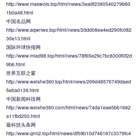
http://www.maswols.top/html/news/3ea9f2380540279b60
1b0a48.html
中国名品网
http://www.aqwnws.top/html/news/2ddd08ea4ed290fc082
30e13.html
国际环球快报网
http://www.miad98.top/html/news/78f65e29c7bc8300f0f2d
9b6.html
世界互联之窗
http://www.weishe360.top/html/news/269d48576749daed
5eba0139.html
中国新闻科技网
http://www.weishe360.com/html/news/74da1eae5bb1682
a11fbd250.html
最科技头条网
http://www.qrm2.top/html/news/df59b10d746187c3379fc4