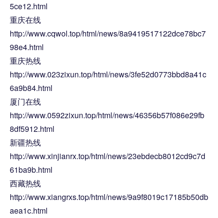
5ce12.html
重庆在线
http://www.cqwol.top/html/news/8a9419517122dce78bc7
98e4.html
重庆热线
http://www.023zixun.top/html/news/3fe52d0773bbd8a41c
6a9b84.html
厦门在线
http://www.0592zixun.top/html/news/46356b57f086e29fb
8df5912.html
新疆热线
http://www.xinjianrx.top/html/news/23ebdecb8012cd9c7d
61ba9b.html
西藏热线
http://www.xiangrxs.top/html/news/9a9f8019c17185b50db
aea1c.html