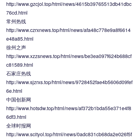
http://www.gzcjol.top/html/news/4615b39765513db41dbc
76cd.html
常州热线
http://www.czrxnews.top/html/news/afa48c778e9a8f6614
e48a85.html
徐州之声
http://www.xzzsnews.top/html/news/be3ea097f624b688cf
c81589.html
石家庄热线
http://www.sjzrxs.top/html/news/9728452fae4b5606d09fef
6e.html
中国创新网
http://www.hotsdw.top/html/news/af372b1bda55e371e4f8
6df3.html
全球时报网
http://www.scityol.top/html/news/0adc831cb68da2e026f5f