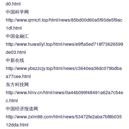
d0.html
中国科学网
http://www.qrmcrl.top/html/news/85bd00d60a5f93de5f9ac
1df.html
中国金融汇
http://www.huwailyl.top/html/news/e9ffa5ed718f73626599
de03.html
中新在线
http://www.ybszzcjy.top/html/news/c3640ea36dc079bdba
a77cee.html
东方科技网
http://www.hlnv.cn/html/news/0a44b099f48491a62a7c54e
c.html
中国经济报道网
http://www.zxlm98.com/html/news/53472fe2aba7bf8b035
12dda.html