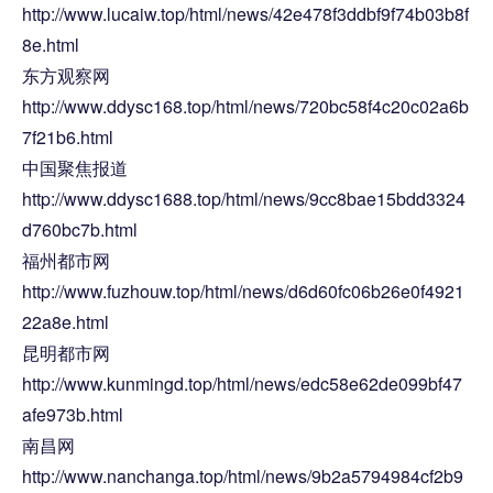
http://www.lucaiw.top/html/news/42e478f3ddbf9f74b03b8f
8e.html
东方观察网
http://www.ddysc168.top/html/news/720bc58f4c20c02a6b
7f21b6.html
中国聚焦报道
http://www.ddysc1688.top/html/news/9cc8bae15bdd3324
d760bc7b.html
福州都市网
http://www.fuzhouw.top/html/news/d6d60fc06b26e0f4921
22a8e.html
昆明都市网
http://www.kunmingd.top/html/news/edc58e62de099bf47
afe973b.html
南昌网
http://www.nanchanga.top/html/news/9b2a5794984cf2b9