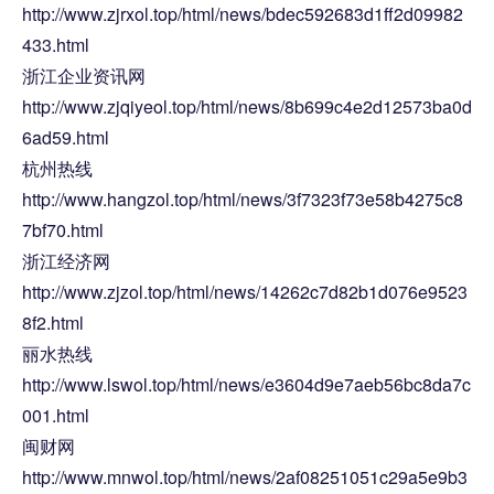
http://www.zjrxol.top/html/news/bdec592683d1ff2d09982
433.html
浙江企业资讯网
http://www.zjqiyeol.top/html/news/8b699c4e2d12573ba0d
6ad59.html
杭州热线
http://www.hangzol.top/html/news/3f7323f73e58b4275c8
7bf70.html
浙江经济网
http://www.zjzol.top/html/news/14262c7d82b1d076e9523
8f2.html
丽水热线
http://www.lswol.top/html/news/e3604d9e7aeb56bc8da7c
001.html
闽财网
http://www.mnwol.top/html/news/2af08251051c29a5e9b3