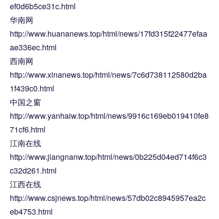
ef0d6b5ce31c.html
华南网
http://www.huananews.top/html/news/17fd315f22477efaa
ae336ec.html
西南网
http://www.xinanews.top/html/news/7c6d738112580d2ba
1f439c0.html
中国之窗
http://www.yanhaiw.top/html/news/9916c169eb019410fe8
71cf6.html
江南在线
http://www.jiangnanw.top/html/news/0b225d04ed714f6c3
c32d261.html
江西在线
http://www.csjnews.top/html/news/57db02c8945957ea2c
eb4753.html