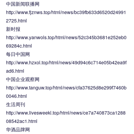
中国新闻联播网
http://www.fjznws.top/html/news/bc39fb633d6520d24991
2725.html
新时报
http://www.yanwols.top/html/news/52c345b3681e252eb0
69284c.html
每日中国网
http://www.hzxol.top/html/news/49d94c6c714e05b42ea9f
ad6.html
中国企业观察网
http://www.tanguw.top/html/news/cfa37625d8e299f7460b
0046.html
生活周刊
http://www.livesweekl.top/html/news/ce7a740873ca1288
08542ac1.html
华酒品牌网