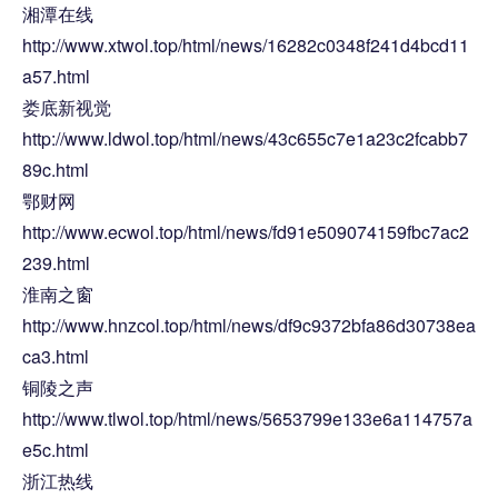
湘潭在线
http://www.xtwol.top/html/news/16282c0348f241d4bcd11
a57.html
娄底新视觉
http://www.ldwol.top/html/news/43c655c7e1a23c2fcabb7
89c.html
鄂财网
http://www.ecwol.top/html/news/fd91e509074159fbc7ac2
239.html
淮南之窗
http://www.hnzcol.top/html/news/df9c9372bfa86d30738ea
ca3.html
铜陵之声
http://www.tlwol.top/html/news/5653799e133e6a114757a
e5c.html
浙江热线