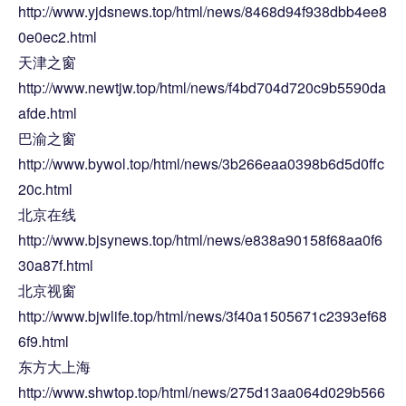
http://www.yjdsnews.top/html/news/8468d94f938dbb4ee8
0e0ec2.html
天津之窗
http://www.newtjw.top/html/news/f4bd704d720c9b5590da
afde.html
巴渝之窗
http://www.bywol.top/html/news/3b266eaa0398b6d5d0ffc
20c.html
北京在线
http://www.bjsynews.top/html/news/e838a90158f68aa0f6
30a87f.html
北京视窗
http://www.bjwlife.top/html/news/3f40a1505671c2393ef68
6f9.html
东方大上海
http://www.shwtop.top/html/news/275d13aa064d029b566