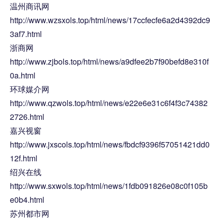
温州商讯网
http://www.wzsxols.top/html/news/17ccfecfe6a2d4392dc9
3af7.html
浙商网
http://www.zjbols.top/html/news/a9dfee2b7f90befd8e310f
0a.html
环球媒介网
http://www.qzwols.top/html/news/e22e6e31c6f4f3c74382
2726.html
嘉兴视窗
http://www.jxscols.top/html/news/fbdcf9396f57051421dd0
12f.html
绍兴在线
http://www.sxwols.top/html/news/1fdb091826e08c0f105b
e0b4.html
苏州都市网