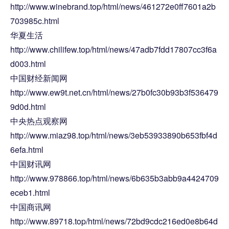
http://www.winebrand.top/html/news/461272e0ff7601a2b
703985c.html
华夏生活
http://www.chilifew.top/html/news/47adb7fdd17807cc3f6a
d003.html
中国财经新闻网
http://www.ew9t.net.cn/html/news/27b0fc30b93b3f536479
9d0d.html
中央热点观察网
http://www.miaz98.top/html/news/3eb53933890b653fbf4d
6efa.html
中国财讯网
http://www.978866.top/html/news/6b635b3abb9a4424709
eceb1.html
中国商讯网
http://www.89718.top/html/news/72bd9cdc216ed0e8b64d