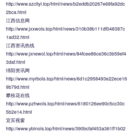
http://www.szcityl.top/html/news/b2eddb20267e68fa92dc
2bca.html
江西信息网
http://www.jxxwols.top/html/news/310b38b111df048387c
1ad32.html
江西资讯热线
http://www.jxnewol.top/html/news/84fcee86ce36c3b59ef4
3daf.html
绵阳资讯网
http://www.myrbols.top/html/news/6d1c2958493e22ece16
9b79d.html
攀枝花在线
http://www.pzhwols.top/html/news/6180126ee90c5cc30c
5b2e14.html
宜宾视窗
http://www.ybinols.top/html/news/390bcfaf453a361ff1b02