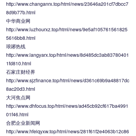
http://www.changanrx.top/html/news/23646a201cf7dbcc7
8d9b77b.html
中华商业网
http://www.luzhourxz.top/html/news/9e5af105761561825
5616bb8.html
琅琊热线
http://www.langyarx.top/html/news/8d485dc3ab83780401
1fd810.html
石家庄财经界
http://www.sjzfinance.top/html/news/d361c69b9a48817dc
8ac20d3.html
大河焦点网
http://www.dhfocus.top/html/news/ad45cb92cf617ba4991
01f46.html
合肥企业新闻网
http://www.hfeiqyxw.top/html/news/281f61f2e4063b12c86