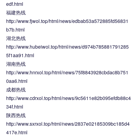
edf.html
福建热线
http://www.fjwol.top/html/news/edbab53a572885fd56831
b7b.html
湖北热线
http://www.hubeiwol.top/html/news/d974b785881791285
5f1aa91.html
湖南热线
http://www.hnrxol.top/html/news/75f8843928cbdac8b751
0aa6.html
成都热线
http://www.cdrxol.top/html/news/9c5611e82b095efdb88c4
34f.html
陕西热线
http://www.sxrxol.top/html/news/2837e02185309bc185d4
417e.html