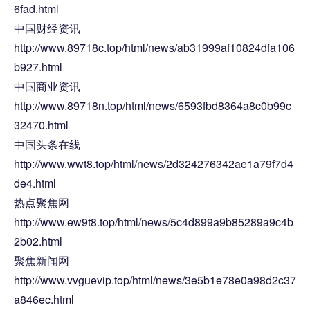
6fad.html
中国财经资讯
http://www.89718c.top/html/news/ab31999af10824dfa106
b927.html
中国商业资讯
http://www.89718n.top/html/news/6593fbd8364a8c0b99c
32470.html
中国头条在线
http://www.wwt8.top/html/news/2d324276342ae1a79f7d4
de4.html
热点聚焦网
http://www.ew9t8.top/html/news/5c4d899a9b85289a9c4b
2b02.html
聚焦新闻网
http://www.vvguevip.top/html/news/3e5b1e78e0a98d2c37
a846ec.html