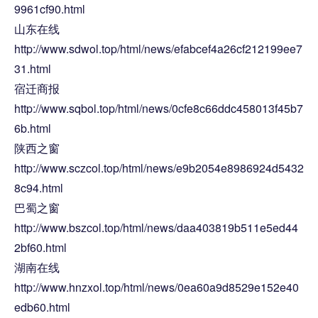
9961cf90.html
山东在线
http://www.sdwol.top/html/news/efabcef4a26cf212199ee7
31.html
宿迁商报
http://www.sqbol.top/html/news/0cfe8c66ddc458013f45b7
6b.html
陕西之窗
http://www.sczcol.top/html/news/e9b2054e8986924d5432
8c94.html
巴蜀之窗
http://www.bszcol.top/html/news/daa403819b511e5ed44
2bf60.html
湖南在线
http://www.hnzxol.top/html/news/0ea60a9d8529e152e40
edb60.html