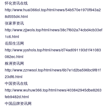
怀化资讯在线
http://www.huai366ol.top/html/news/54b570e1970f943a2
8d555d4.html
张家界资讯
http://www.zjjwols.top/html/news/38c7f602a74cbd4cb33ef
1c6.html
岳阳生活网
http://www.yyshols.top/html/news/d74ad091193d1f41083
082ec.html
株洲资讯网
http://www.zznwsol.top/html/news/6b7e1d2ba596bc9f81f
23df6.html
中国资讯在线
http://www.wuhuw366.top/html/news/403842945dbe8263
feb9482d.html
中国品牌资讯网