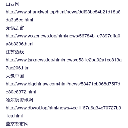
山西网
http://www.shanxiwol.top/html/news/ddf93bc84b21d18a8
da3a5ce.html
无锡之窗
http://www.wxzcnews.top/html/news/56784b1e7397dffa0
a3b3396.html
江苏热线
http://www.jsrxnews.top/html/news/d531e2ba02a1cc813a
7ac206.html
大豫中国
http://www.bigchinaw.com/html/news/53471cb968d75f7d
e80e8372.html
哈尔滨资讯网
http://www.dbwol.top/html/news/4ce1ff67a6a34c70727b9
1ca.html
燕京都市网