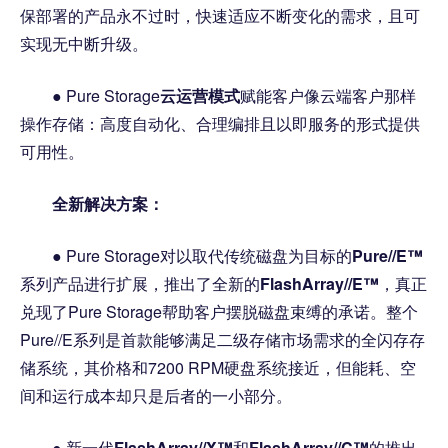
保部署的产品永不过时，快速适应不断变化的需求，且可
实现无中断升级。
● Pure Storage
云运营模式
赋能客户像云端客户那样
操作存储：高度自动化、合理编排且以即服务的形式提供
可用性。
全新解决方案：
● Pure Storage对以取代传统磁盘为目标的
Pure//E™
系列产品进行扩展，推出了全新的
FlashArray//E™
，真正
兑现了Pure Storage帮助客户摆脱磁盘束缚的承诺。整个
Pure//E系列是首款能够满足二级存储市场需求的全闪存存
储系统，其价格和7200 RPM硬盘系统接近，但能耗、空
间和运行成本却只是后者的一小部分。
● 新一代
FlashArray//X™
和
FlashArray//C™
的推出