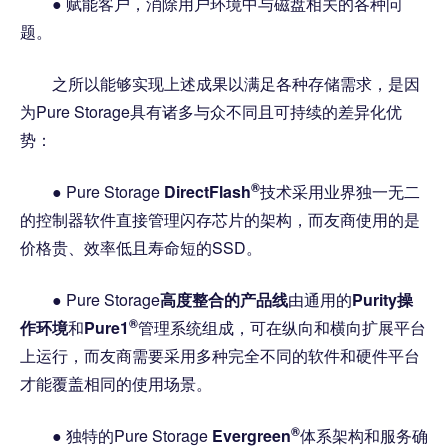
● 赋能客户，消除用户环境中与磁盘相关的各种问
题。
之所以能够实现上述成果以满足各种存储需求，是因
为Pure Storage具有诸多与众不同且可持续的差异化优
势：
®
● Pure Storage
DirectFlash
技术采用业界独一无二
的控制器软件直接管理闪存芯片的架构，而友商使用的是
价格贵、效率低且寿命短的SSD。
● Pure Storage
高
度
整合
的
产品线
由通用的
Purity操
®
作环境
和
Pure1
管理系统组成，可在纵向和横向扩展平台
上运行，而友商需要采用多种完全不同的软件和硬件平台
才能覆盖相同的使用场景。
®
● 独特的Pure Storage
Evergreen
体系架构和服务确