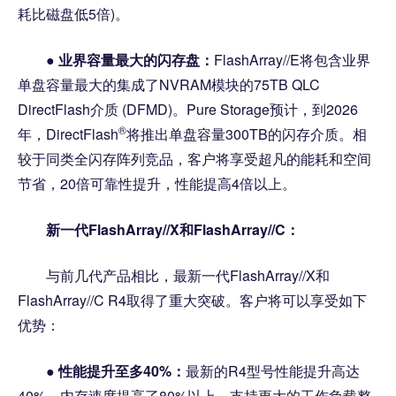
耗比磁盘低5倍)。
●
业界容量最大的闪存盘：
FlashArray//E将包含业界
单盘容量最大的集成了NVRAM模块的75TB QLC
DirectFlash介质 (DFMD)。Pure Storage预计，到2026
®
年，DirectFlash
将推出单盘容量300TB的闪存介质。相
较于同类全闪存阵列竞品，客户将享受超凡的能耗和空间
节省，20倍可靠性提升，性能提高4倍以上。
新一代FlashArray//X和FlashArray//C：
与前几代产品相比，最新一代FlashArray//X和
FlashArray//C R4取得了重大突破。客户将可以享受如下
优势：
●
性能提升
至多
40%：
最新的R4型号性能提升高达
40%，内存速度提高了80%以上，支持更大的工作负载整