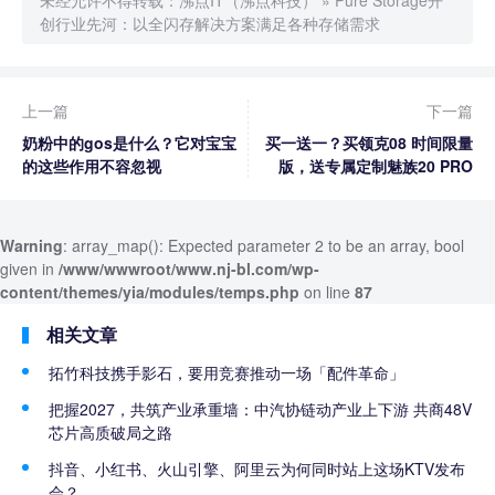
未经允许不得转载：
沸点IT（沸点科技）
»
Pure Storage开
创行业先河：以全闪存解决方案满足各种存储需求
上一篇
下一篇
奶粉中的gos是什么？它对宝宝
买一送一？买领克08 时间限量
的这些作用不容忽视
版，送专属定制魅族20 PRO
Warning
: array_map(): Expected parameter 2 to be an array, bool
given in
/www/wwwroot/www.nj-bl.com/wp-
content/themes/yia/modules/temps.php
on line
87
相关文章
拓竹科技携手影石，要用竞赛推动一场「配件革命」
把握2027，共筑产业承重墙：中汽协链动产业上下游 共商48V
芯片高质破局之路
抖音、小红书、火山引擎、阿里云为何同时站上这场KTV发布
会？