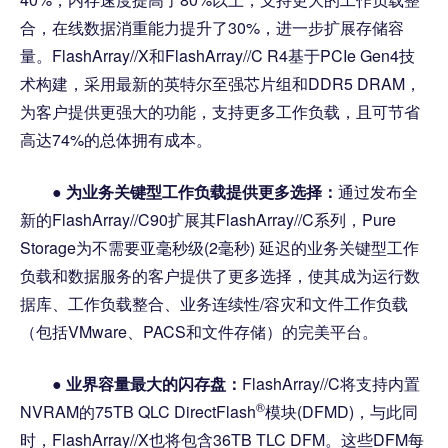
合，在线数据消重能力提升了30%，进一步扩展存储容
量。FlashArray//X和FlashArray//C R4基于PCIe Gen4技
术构建，采用最新的英特尔至强芯片组和DDR5 DRAM，
为客户提供更强大的功能，支持更多工作负载，且可节省
高达74%的总体拥有成本。
●
为业务关键型工作负载提供更多选择：
通过发布全
新的FlashArray//C90扩展其FlashArray//C系列，Pure
Storage为不需要亚毫秒级(2毫秒) 延迟的业务关键型工作
负载和数据服务的客户提供了更多选择，使其成为运行数
据库、工作负载整合、业务连续性/容灾和文件工作负载
（包括VMware、PACS和文件存储）的完美平台。
●
业界容量最大的闪存盘：
FlashArray//C将支持内置
®
NVRAM的75TB QLC DirectFlash
模块(DFMD)，与此同
时，FlashArray//X也将包含36TB TLC DFM。这些DFM每