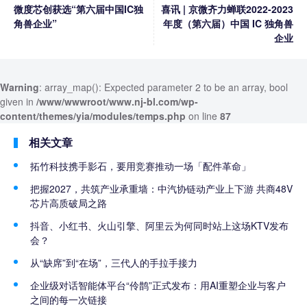
微度芯创获选“第六届中国IC独
喜讯 | 京微齐力蝉联2022-2023
角兽企业”
年度（第六届）中国 IC 独角兽
企业
Warning
: array_map(): Expected parameter 2 to be an array, bool
given in
/www/wwwroot/www.nj-bl.com/wp-
content/themes/yia/modules/temps.php
on line
87
相关文章
拓竹科技携手影石，要用竞赛推动一场「配件革命」
把握2027，共筑产业承重墙：中汽协链动产业上下游 共商48V
芯片高质破局之路
抖音、小红书、火山引擎、阿里云为何同时站上这场KTV发布
会？
从“缺席”到“在场”，三代人的手拉手接力
企业级对话智能体平台“伶鹊”正式发布：用AI重塑企业与客户
之间的每一次链接