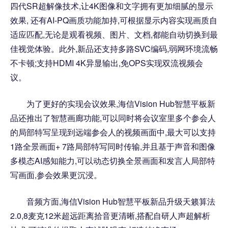
四代SR超解像技术,让4K图像和文字拥有更加细腻的显示
效果, 还有AI-PQ画质功能加持,可根据显示内容实现画质自
适应匹配,无论是观看视频、图片、文档,都能自动切换到最
佳视觉体验。此外,新品还支持多路SVC编码,弱网环境流畅
不卡顿;支持HDMI 4K异显输出,免OPS实现双流视频会
议。
为了更好的实现会议效果,海信Vision Hub智慧平板新
品还推出了智慧画廊功能,可以同时将会议室里多个参会人
的局部特写呈现到远端参会人的视频画面中,最大可以支持
1路全景画面+ 7路局部特写同时传输,并且基于声音和图像
多模态AI感知能力,可以动态切换全景画面和发言人局部特
写画面,参会效果更沉浸。
音频方面,海信Vision Hub智慧平板新品升级天籁算法
2.0,8麦克12米超远距离拾音更清晰,搭配自研人声超解析