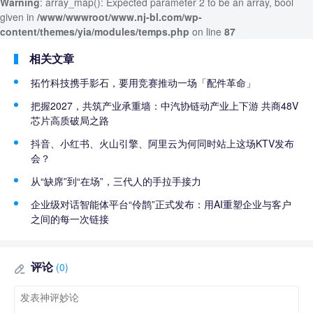
Warning
: array_map(): Expected parameter 2 to be an array, bool
given in
/www/wwwroot/www.nj-bl.com/wp-
content/themes/yia/modules/temps.php
on line
87
相关文章
拓竹科技携手影石，要用竞赛推动一场「配件革命」
把握2027，共筑产业承重墙：中汽协链动产业上下游 共商48V
芯片高质破局之路
抖音、小红书、火山引擎、阿里云为何同时站上这场KTV发布
会？
从“缺席”到“在场”，三代人的手拉手接力
企业级对话智能体平台“伶鹊”正式发布：用AI重塑企业与客户
之间的每一次链接
评论
(0)