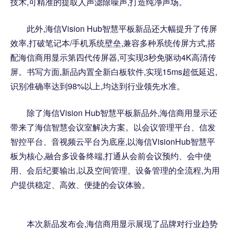
技术,可精准的提取人声滤除噪声,打造纯净声场。
此外,海信Vision Hub智慧平板新品还大幅提升了传屏
效率,打破笔记本/手机系统壁垒,兼容多种系统传屏方式,搭
配海信商用显示第四代传屏器,可实现3秒免驱动4K高清传
屏。书写方面,新品内置全新白板软件,实现15ms超低延迟,
识别准确率达到98%以上,均达到行业领先水准。
除了海信Vision Hub智慧平板新品外,海信商用显示还
带来了海信智慧会议室解决方案。以会议管理平台、信发
智控平台、音视频云平台为底座,以海信VisionHub智慧平
板为核心,融合多设备终端,打通从会前会议预约、会中使
用、会后纪要输出,以及空间管理、设备管理的全流程,为用
户提供稳定、高效、便捷的会议体验。
本次新品发布会,海信商用显示展现了品牌对行业趋势