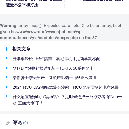
遭受不公平和打压
Warning
: array_map(): Expected parameter 2 to be an array, bool
given in
/www/wwwroot/www.nj-bl.com/wp-
content/themes/yia/modules/temps.php
on line
87
相关文章
开学季轻松“上分”指南，索尼耳机才是新学期标配
华硕DIY好物轻松适配新一代RTX 50系列显卡
暗影骑士擎天出击！新款暗影骑士·擎6正式发售
2024 ROG DAY潮酷燃爆长沙站！ROG显示器掀起电竞风暴
什么配置能畅玩《黑神话》？是时候选择一台掠夺者·擎Neo一
起“直面天命”了！
评论
(0)