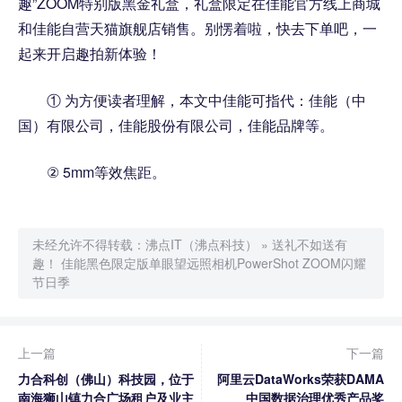
趣”ZOOM特别版黑金礼盒，礼盒限定在佳能官方线上商城
和佳能自营天猫旗舰店销售。别愣着啦，快去下单吧，一
起来开启趣拍新体验！
① 为方便读者理解，本文中佳能可指代：佳能（中
国）有限公司，佳能股份有限公司，佳能品牌等。
② 5mm等效焦距。
未经允许不得转载：
沸点IT（沸点科技）
»
送礼不如送有
趣！ 佳能黑色限定版单眼望远照相机PowerShot ZOOM闪耀
节日季
上一篇
下一篇
力合科创（佛山）科技园，位于
阿里云DataWorks荣获DAMA
南海狮山镇力合广场租户及业主
中国数据治理优秀产品奖