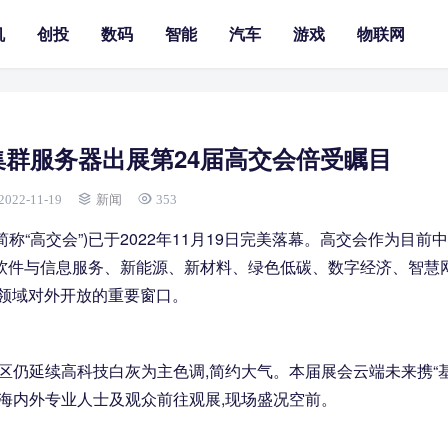
机
创投
数码
智能
汽车
游戏
物联网
集群服务器出展第24届高交会倍受瞩目
2022-11-19
新闻
353
“高交会”)已于2022年11月19日完美落幕。高交会作为目前
软件与信息服务、新能源、新材料、绿色低碳、数字经济、智慧
术领域对外开放的重要窗口。
区仍延续高科技白灰为主色调,简约大气。本届展会云端未来携“
众多海内外专业人士及观众前往观展,现场盛况空前。