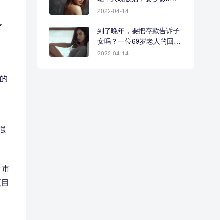
事
2022-04-14
、
了
到了晚年，要把存款告诉子
女吗？一位69岁老人的回答
很现实
2022-04-14
来的
强
片市
项目