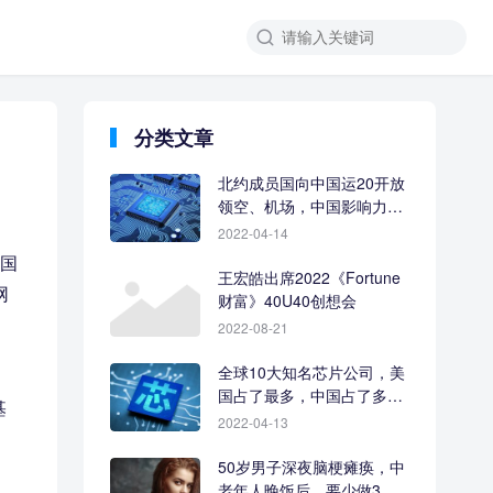
分类文章
北约成员国向中国运20开放
领空、机场，中国影响力让
人羡慕
2022-04-14
中国
王宏皓出席2022《Fortune
网
财富》40U40创想会
2022-08-21
全球10大知名芯片公司，美
国占了最多，中国占了多
基
少？
2022-04-13
50岁男子深夜脑梗瘫痪，中
老年人晚饭后，要少做3件