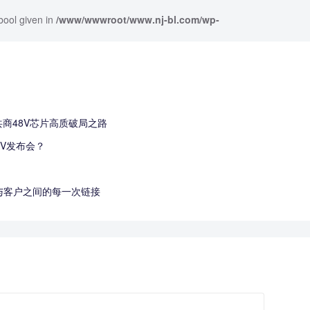
bool given in
/www/wwwroot/www.nj-bl.com/wp-
共商48V芯片高质破局之路
V发布会？
业与客户之间的每一次链接