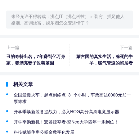
未经允许不得转载：
沸点IT（沸点科技）
»
装穷、插足他人
婚姻、高调炫富，娱乐圈怎么变矫情了？
上一篇
下一篇
丑的奇特出名，7年赚到亿万身
蒙古国的真实生活，冻死的牛
家，娶漂亮妻子改善基因
羊，暖气管道的蜗居者
相关文章
全国最慢火车，起点到终点131个小时，车票高达6000元却一
票难求
开学季焕新装备提战力，必入ROG高分高刷电竞显示器
开学季购新机！宏碁掠夺者·擎Neo大学四年一步到位！
科技赋能住房公积金数字化发展