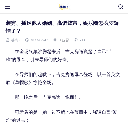
装穷、插足他人婚姻、高调炫富，娱乐圈怎么变矫
情了？
沸点it
2022-04-14
IT业界
680
在全场气氛沸腾起来后，吉克隽逸说起了自己“苦
难”的母亲，引来导师们的好奇。
在导师们的起哄下，吉克隽逸母亲登场，以一首英文
歌《草帽歌》惊艳全场。
那一晚之后，吉克隽逸一炮而红。
可矛盾的是，她一边不断地在节目中，强调自己“苦
难”的过去；