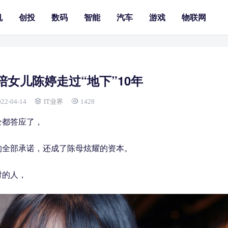
机
创投
数码
智能
汽车
游戏
物联网
女儿陈婷走过“地下”10年
022-04-14
IT业界
1428
全都答应了，
的全部承诺，还成了陈母炫耀的资本。
对的人，