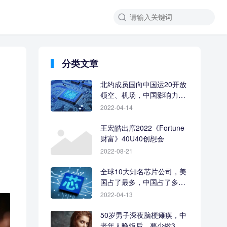
分类文章
北约成员国向中国运20开放
领空、机场，中国影响力让
人羡慕
2022-04-14
王宏皓出席2022《Fortune
财富》40U40创想会
2022-08-21
全球10大知名芯片公司，美
国占了最多，中国占了多
少？
2022-04-13
50岁男子深夜脑梗瘫痪，中
老年人晚饭后，要少做3件