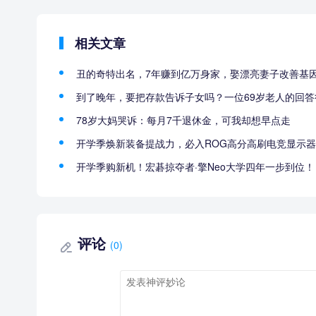
相关文章
丑的奇特出名，7年赚到亿万身家，娶漂亮妻子改善基
到了晚年，要把存款告诉子女吗？一位69岁老人的回答
78岁大妈哭诉：每月7千退休金，可我却想早点走
开学季焕新装备提战力，必入ROG高分高刷电竞显示器
开学季购新机！宏碁掠夺者·擎Neo大学四年一步到位！
评论
(0)