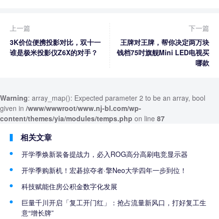
上一篇
下一篇
3K价位便携投影对比，双十一
王牌对王牌，帮你决定两万块
谁是极米投影仪Z6X的对手？
钱档75吋旗舰Mini LED电视买
哪款
Warning
: array_map(): Expected parameter 2 to be an array, bool
given in
/www/wwwroot/www.nj-bl.com/wp-
content/themes/yia/modules/temps.php
on line
87
相关文章
开学季焕新装备提战力，必入ROG高分高刷电竞显示器
开学季购新机！宏碁掠夺者·擎Neo大学四年一步到位！
科技赋能住房公积金数字化发展
巨量千川开启「复工开门红」：抢占流量新风口，打好复工生
意“增长牌”