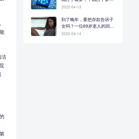
少？
2022-04-13
到了晚年，要把存款告诉子
。
女吗？一位69岁老人的回答
能
很现实
2022-04-14
清洁
院
且
。
的
第