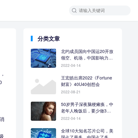
分类文章
北约成员国向中国运20开放
领空、机场，中国影响力让
人羡慕
2022-04-14
中，
王宏皓出席2022《Fortune
0
财富》40U40创想会
2022-08-21
50岁男子深夜脑梗瘫痪，中
老年人晚饭后，要少做3件
事
消
2022-04-14
全球10大知名芯片公司，美
吸
国占了最多，中国占了多