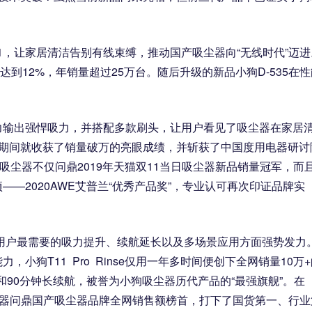
531，让家居清洁告别有线束缚，推动国产吸尘器向“无线时代”迈进
达到12%，年销量超过25万台。随后升级的新品小狗D-535在性
的动力输出强悍吸力，并搭配多款刷头，让用户看见了吸尘器在家居
首发期间就收获了销量破万的亮眼成绩，并斩获了中国度用电器研讨
体无线吸尘器不仅问鼎2019年天猫双11当日吸尘器新品销量冠军，而
—2020AWE艾普兰“优秀产品奖”，专业认可再次印证品牌实
在用户最需要的吸力提升、续航延长以及多场景应用方面强势发力
狗T11 Pro Rinse仅用一年多时间便创下全网销量10万+
机功率和90分钟长续航，被誉为小狗吸尘器历代产品的“最强旗舰”。在
吸尘器问鼎国产吸尘器品牌全网销售额榜首，打下了国货第一、行业