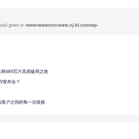
bool given in
/www/wwwroot/www.nj-bl.com/wp-
共商48V芯片高质破局之路
V发布会？
业与客户之间的每一次链接