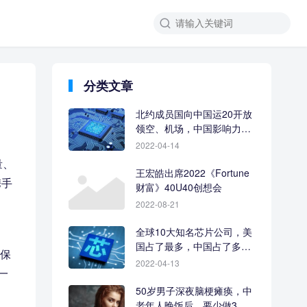
分类文章
北约成员国向中国运20开放
领空、机场，中国影响力让
人羡慕
2022-04-14
量、
王宏皓出席2022《Fortune
携手
财富》40U40创想会
2022-08-21
全球10大知名芯片公司，美
国占了最多，中国占了多
息保
少？
2022-04-13
一
50岁男子深夜脑梗瘫痪，中
老年人晚饭后，要少做3件