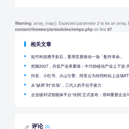
Warning
: array_map(): Expected parameter 2 to be an array, 
content/themes/yia/modules/temps.php
on line
87
相关文章
拓竹科技携手影石，要用竞赛推动一场「配件革命」
把握2027，共筑产业承重墙：中汽协链动产业上下游 
抖音、小红书、火山引擎、阿里云为何同时站上这场KT
从“缺席”到“在场”，三代人的手拉手接力
企业级对话智能体平台“伶鹊”正式发布：用AI重塑企
评论
(0)