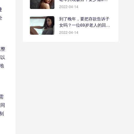
事
2022-04-14
捷
全
到了晚年，要把存款告诉子
女吗？一位69岁老人的回答
很现实
2022-04-14
完整
倍以
地
需
。同
制