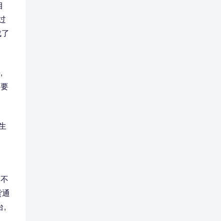
目
过
成了
,
的要
生
念不
货通
,