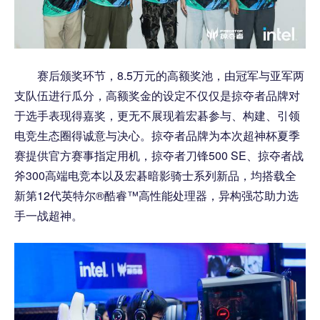
赛后颁奖环节，8.5万元的高额奖池，由冠军与亚军两
支队伍进行瓜分，高额奖金的设定不仅仅是掠夺者品牌对
于选手表现得嘉奖，更无不展现着宏碁参与、构建、引领
电竞生态圈得诚意与决心。掠夺者品牌为本次超神杯夏季
赛提供官方赛事指定用机，掠夺者刀锋500 SE、掠夺者战
斧300高端电竞本以及宏碁暗影骑士系列新品，均搭载全
新第12代英特尔®酷睿™高性能处理器，异构强芯助力选
手一战超神。