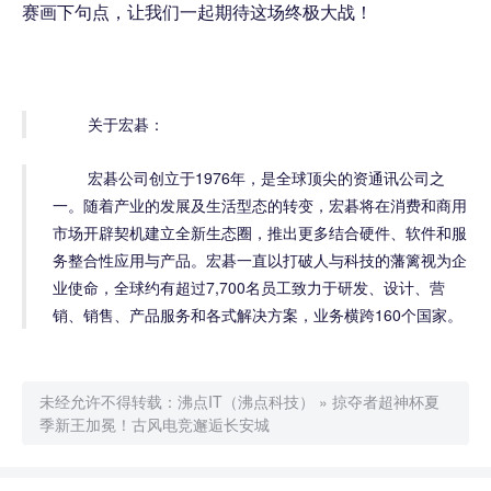
赛画下句点，让我们一起期待这场终极大战！
关于宏碁：
宏碁公司创立于1976年，是全球顶尖的资通讯公司之
一。随着产业的发展及生活型态的转变，宏碁将在消费和商用
市场开辟契机建立全新生态圈，推出更多结合硬件、软件和服
务整合性应用与产品。宏碁一直以打破人与科技的藩篱视为企
业使命，全球约有超过7,700名员工致力于研发、设计、营
销、销售、产品服务和各式解决方案，业务横跨160个国家。
未经允许不得转载：
沸点IT（沸点科技）
»
掠夺者超神杯夏
季新王加冕！古风电竞邂逅长安城