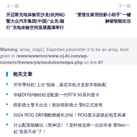
上一篇
下一篇
开迈斯充电体验官沙龙(杭州站)
“爱普生家用投影小助手”一键
暨大众汽车集团(中国)“众充•随
解锁智能生活
行”充电体验空间巡展圆满举行
Warning
: array_map(): Expected parameter 2 to be an array, bool
given in
/www/wwwroot/www.nj-bl.com/wp-
content/themes/yia/modules/temps.php
on line
87
相关文章
开学季轻松“上分”指南，索尼耳机才是新学期标配
华硕DIY好物轻松适配新一代RTX 50系列显卡
暗影骑士擎天出击！新款暗影骑士·擎6正式发售
2024 ROG DAY潮酷燃爆长沙站！ROG显示器掀起电竞风暴
什么配置能畅玩《黑神话》？是时候选择一台掠夺者·擎Neo一
起“直面天命”了！