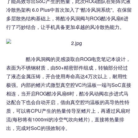
了能高效导出SoC产生的热量，此次ROG团队在矩阵式液
冷散热架构 6.0 Plus中首次加入了“酷冷风洞系统”。在保留
多层散热结构基础上，将酷冷风洞阀与ROG酷冷风扇6进
行了巧妙结合，让手机具备更加卓越的风冷散热能力。
酷冷风洞阀的灵感汲取自ROG电竞笔记本设计，
表面为不锈钢材质，由50+精密部件组成，转轴部分经过
了液态金属压铸，开合使用寿命高达4万次以上，耐用性
极强。内部的鳍片式微型真空腔VC均温板一端与SoC直接
相连，当开启ROG酷冷风扇6时，酷冷风动阀在步进式马
达配合下也会自动开启，借由真空腔均温板的高导热性特
质，可以将CPU产生的热量传导至鳍片上，再通过风扇对
流(每秒将有1000ml的冷空气吹向鳍片)，直接将热量排
出，完成对SoC的强效制冷。