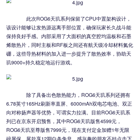
此次ROG6天玑系列保留了CPU中置架构设计，
该设计能够让发热源远离手部位置，确保玩家长久战斗能
保持良好手感。内部采用了大面积的真空腔均温板和石墨
烯散热片，同时主板和RF板之间还有航天级冷却材料氮化
硼，这些导热材料的加入进一步提升了散热效率，协助天
玑9000+持久稳定地运行游戏。
除了具备出色散热能力，ROG6天玑系列还拥有
6.78英寸165Hz刷新率直屏、6000mAh双电芯电池、双正
向对称扬声器等优势，可谓实力拉满。目前ROG6天玑系
列已在京东开启预售，其中ROG6天玑版售4599元，
ROG6天玑至尊版售7999元，现在支付定金加赠1年无限
碎屏保，尾款享12期白条免息，感兴趣的朋友不妨点击下