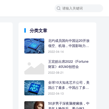
分类文章
北约成员国向中国运20开放
领空、机场，中国影响力让
人羡慕
2022-04-14
王宏皓出席2022《Fortune
财富》40U40创想会
2022-08-21
全球10大知名芯片公司，美
国占了最多，中国占了多
少？
2022-04-13
50岁男子深夜脑梗瘫痪，中
老年人晚饭后，要少做3件