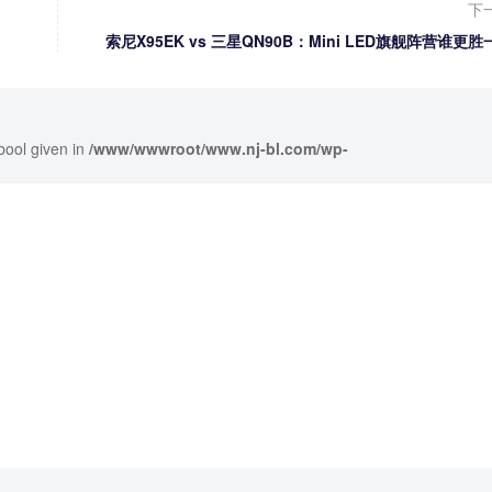
下
索尼X95EK vs 三星QN90B：Mini LED旗舰阵营谁更胜
bool given in
/www/wwwroot/www.nj-bl.com/wp-