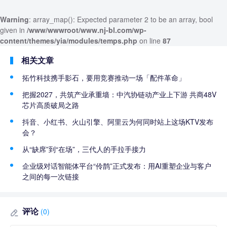
Warning
: array_map(): Expected parameter 2 to be an array, bool
given in
/www/wwwroot/www.nj-bl.com/wp-
content/themes/yia/modules/temps.php
on line
87
相关文章
拓竹科技携手影石，要用竞赛推动一场「配件革命」
把握2027，共筑产业承重墙：中汽协链动产业上下游 共商48V
芯片高质破局之路
抖音、小红书、火山引擎、阿里云为何同时站上这场KTV发布
会？
从“缺席”到“在场”，三代人的手拉手接力
企业级对话智能体平台“伶鹊”正式发布：用AI重塑企业与客户
之间的每一次链接
评论
(0)