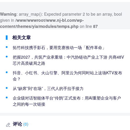
Warning
: array_map(): Expected parameter 2 to be an array, bool
given in
/www/wwwroot/www.nj-bl.com/wp-
content/themes/yia/modules/temps.php
on line
87
相关文章
拓竹科技携手影石，要用竞赛推动一场「配件革命」
把握2027，共筑产业承重墙：中汽协链动产业上下游 共商48V
芯片高质破局之路
抖音、小红书、火山引擎、阿里云为何同时站上这场KTV发布
会？
从“缺席”到“在场”，三代人的手拉手接力
企业级对话智能体平台“伶鹊”正式发布：用AI重塑企业与客户
之间的每一次链接
评论
(0)